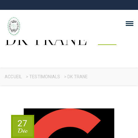
DK TRANE
ACCUEIL
>
TESTIMONIALS
>
DK TRANE
27
Déc