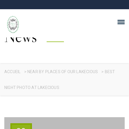
News
ACCUEIL
>
NEAR BY PLACES OF OUR LAKECIOUS
>
BEST
NIGHT PHOTO AT LAKECIOUS