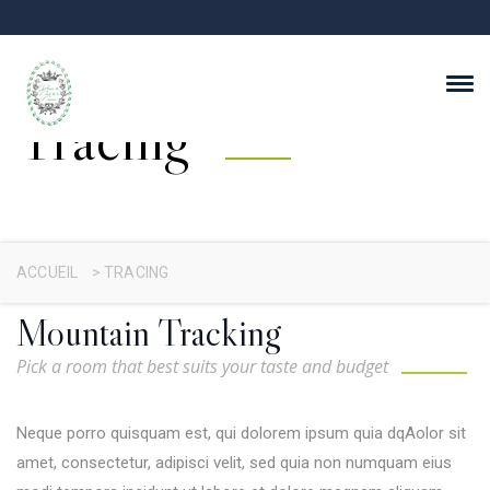
Tracing
ACCUEIL
>
TRACING
Mountain Tracking
Pick a room that best suits your taste and budget
Neque porro quisquam est, qui dolorem ipsum quia dqAolor sit
amet, consectetur, adipisci velit, sed quia non numquam eius